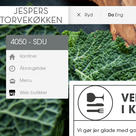
Ryd
Da
Eng
4050 - SDU
Kantiner
Åbningstider
Menu
Web butikker